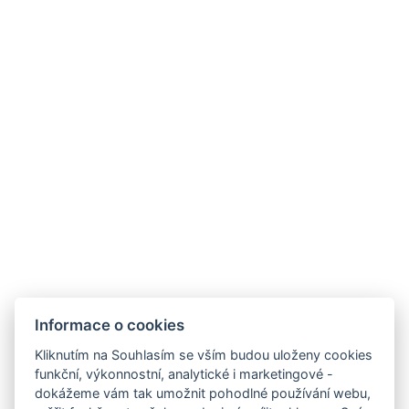
Telefon:
+420 728 156 000
Informace o cookies
E-mail:
info@riverapartments.cz
Kliknutím na Souhlasím se vším budou uloženy cookies
Ubytovací řád
funkční, výkonnostní, analytické i marketingové -
dokážeme vám tak umožnit pohodlné používání webu,
River Apartments